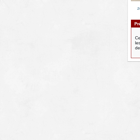
z
Pr
Ce
le
de