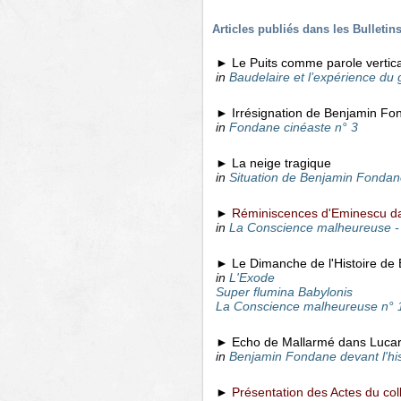
Articles publiés dans les Bulleti
► Le Puits comme parole vertic
in
Baudelaire et l’expérience du 
► Irrésignation de Benjamin Fon
in
Fondane cinéaste n° 3
► La neige tragique
in
Situation de Benjamin Fondan
►
Réminiscences d'Eminescu da
in
La Conscience malheureuse
-
► Le Dimanche de l'Histoire de
in
L'Exode
Super flumina Babylonis
La Conscience malheureuse n° 
► Echo de Mallarmé dans Lucarn
in
Benjamin Fondane devant l'his
►
Présentation des Actes du co