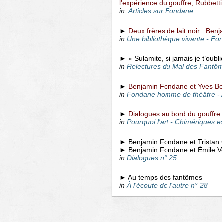
l'expérience du gouffre, Rubbett
in
Articles sur Fondane
►
Deux frères de lait noir : Be
in
Une bibliothèque vivante - Fo
► « Sulamite, si jamais je t’oubli
in
Relectures du Mal des Fantôm
►
Benjamin Fondane et Yves Bon
in
Fondane homme de théâtre -
►
Dialogues au bord du gouffre
in
Pourquoi l'art - Chimériques e
► Benjamin Fondane et Tristan 
► Benjamin Fondane et Émile V
in
Dialogues n° 25
► Au temps des fantômes
in
À l'écoute de l'autre n° 28