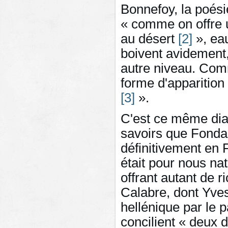
Bonnefoy, la poési
« comme on offre u
au désert
[2]
», eau
boivent avidement,
autre niveau. Com
forme d'apparition
[3]
».
C'est ce même dial
savoirs que Fondan
définitivement en F
était pour nous na
offrant autant de r
Calabre, dont Yve
hellénique par le p
concilient « deux 