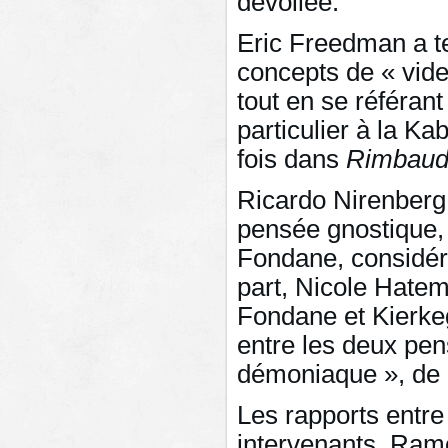
dévoilée.
Eric Freedman a ten
concepts de « vide 
tout en se référan
particulier à la K
fois dans
Rimbau
Ricardo Nirenberg s
pensée gnostique, 
Fondane, considér
part, Nicole Hatem
Fondane et Kierkega
entre les deux pen
démoniaque », de «
Les rapports entre
intervenants. Ramo