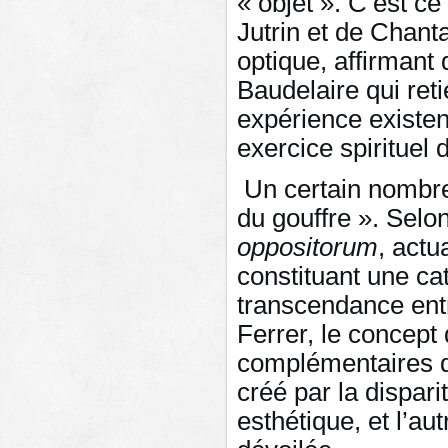
« objet ». C’est 
Jutrin et de Chant
optique, affirmant 
Baudelaire qui ret
expérience existent
exercice spirituel 
Un certain nombre
du gouffre ». Selo
oppositorum
, act
constituant une ca
transcendance entr
Ferrer, le concept
complémentaires de
créé par la dispari
esthétique, et l’aut