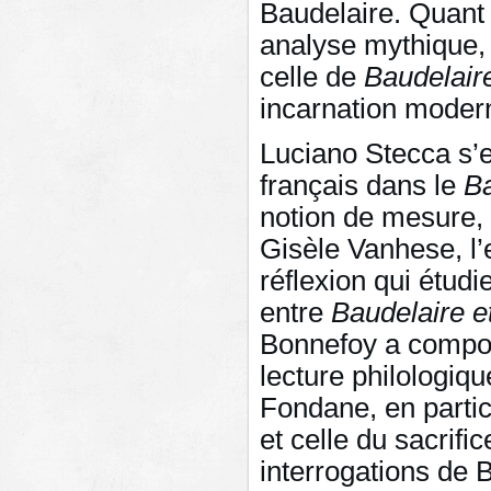
Baudelaire. Quant à
analyse mythique, 
celle de
Baudelaire
incarnation moder
Luciano Stecca s’e
français dans le
B
notion de mesure, d
Gisèle Vanhese, l’
réflexion qui étudi
entre
Baudelaire et
Bonnefoy a compos
lecture philologiq
Fondane, en partic
et celle du sacrifi
interrogations de B