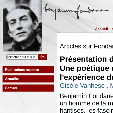
Accueil
Articles sur Fond
Présentation 
Une poétique d
Publications récentes
l'expérience d
Actualité
Gisèle Vanhese
, 
Contact
Benjamin Fondane 
un homme de la mod
hantises, les fasci