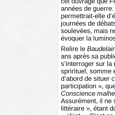
cet ouvrage que F
années de guerre.
permettrait-elle d’
journées de débats
soulevées, mais n
évoquer la lumino
Relire le
Baudelai
ans après sa publica
s’interroger sur la
sprirituel, somme e
d’abord de situer 
participation », q
Conscience
malhe
Assurément, il ne 
littéraire », étant 