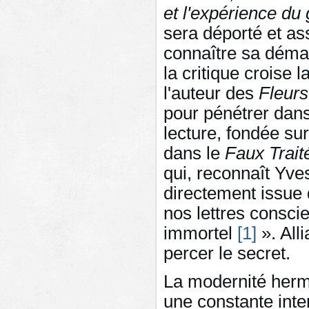
et l'expérience du
sera déporté et as
connaître sa démar
la critique croise l
l'auteur des
Fleurs
pour pénétrer dans
lecture, fondée sur
dans le
Faux
Trait
qui, reconnaît Yves
directement issue 
nos lettres consci
immortel
[1]
». All
percer le secret.
La modernité herm
une constante inte